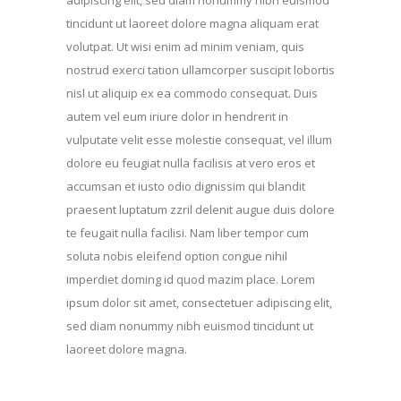
adipiscing elit, sed diam nonummy nibh euismod
tincidunt ut laoreet dolore magna aliquam erat
volutpat. Ut wisi enim ad minim veniam, quis
nostrud exerci tation ullamcorper suscipit lobortis
nisl ut aliquip ex ea commodo consequat. Duis
autem vel eum iriure dolor in hendrerit in
vulputate velit esse molestie consequat, vel illum
dolore eu feugiat nulla facilisis at vero eros et
accumsan et iusto odio dignissim qui blandit
praesent luptatum zzril delenit augue duis dolore
te feugait nulla facilisi. Nam liber tempor cum
soluta nobis eleifend option congue nihil
imperdiet doming id quod mazim place. Lorem
ipsum dolor sit amet, consectetuer adipiscing elit,
sed diam nonummy nibh euismod tincidunt ut
laoreet dolore magna.