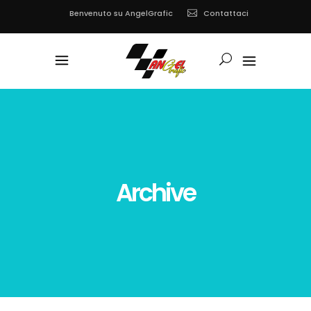
Contattaci
Benvenuto su AngelGrafic
Archive