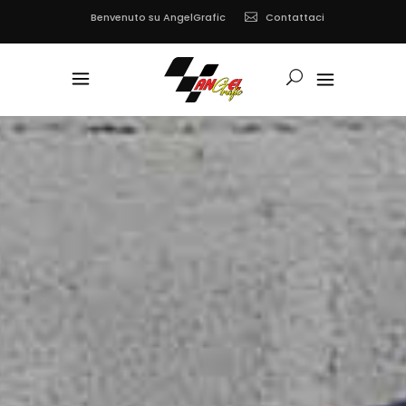
Contattaci
Benvenuto su AngelGrafic